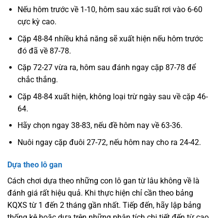
Nếu hôm trước về 1-10, hôm sau xác suất rơi vào 6-60
cực kỳ cao.
Cặp 48-84 nhiều khả năng sẽ xuất hiện nếu hôm trước
đó đã về 87-78.
Cặp 72-27 vừa ra, hôm sau đánh ngay cặp 87-78 để
chắc thắng.
Cặp 48-84 xuất hiện, không loại trừ ngày sau về cặp 46-
64.
Hãy chọn ngay 38-83, nếu đề hôm nay về 63-36.
Nuôi ngay cặp đuôi 27-72, nếu hôm nay cho ra 24-42.
Dựa theo lô gan
Cách chơi dựa theo những con lô gan từ lâu không về là
đánh giá rất hiệu quả. Khi thực hiện chỉ cần theo bảng
KQXS từ 1 đến 2 tháng gần nhất. Tiếp đến, hãy lập bảng
thống kê hoặc dựa trên những phân tích chi tiết đến từ cao