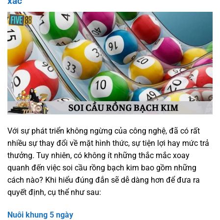
xác
Với sự phát triển không ngừng của công nghệ, đã có rất
nhiều sự thay đổi về mặt hình thức, sự tiện lợi hay mức trả
thưởng. Tuy nhiên, có không ít những thắc mắc xoay
quanh đến việc soi cầu rồng bạch kim bao gồm những
cách nào? Khi hiểu đúng đắn sẽ dễ dàng hơn để đưa ra
quyết định, cụ thể như sau:
Nuôi khung 5 ngày