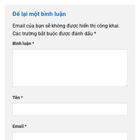
Để lại một bình luận
Email của bạn sẽ không được hiển thị công khai.
Các trường bắt buộc được đánh dấu
*
Bình luận
*
Tên
*
Email
*