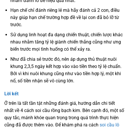
nhằm đánh lô đề hiệu quả nhất.
Hạn chế chỉ đánh riêng lẻ mà hãy đánh cả 2 con, điều
này giúp hạn chế trường hợp đề về lại con đã bỏ lỡ từ
trước.
Sử dụng linh hoạt đa dạng chiến thuật, chiến lược khác
nhau nhằm tăng tỷ lệ giành chiến thắng cũng như ưng
biến trước mọi tình huống có thể xảy ra.
Như đã chia sẻ trước đó, nên áp dụng thủ thuật nuôi
khung 2,3,5 ngày kết hợp vào vào tiền theo tỷ lệ chuẩn.
Bởi vì khi nuôi khung cũng như vào tiền hợp lý, một khi
nổ, số tiền nhận sẽ vô cùng lớn.
Lời kết
Ở trên là tất tần tật những đánh giá, hướng dẫn chi tiết
nhất về 4 cách soi cầu rồng bạch kim. Bên cạnh đó, một số
quy tắc, mánh khóe quan trọng trong quá trình thực hiện
cũng đã được thêm vào. Để khám phá ra cách
soi cầu lô