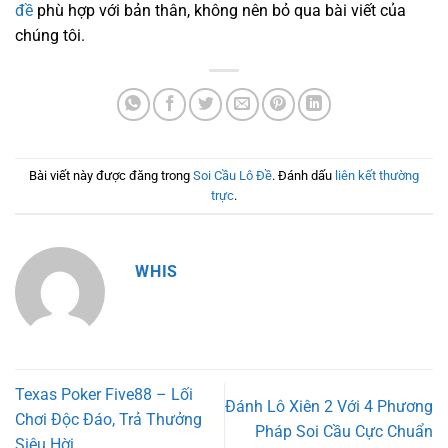
đề
phù hợp với bản thân, không nên bỏ qua bài viết của
chúng tôi.
Bài viết này được đăng trong
Soi Cầu Lô Đề
. Đánh dấu
liên kết thường
trực
.
WHIS
Texas Poker Five88 – Lối
Đánh Lô Xiên 2 Với 4 Phương
Chơi Độc Đáo, Trả Thưởng
Pháp Soi Cầu Cực Chuẩn
Siêu Hời