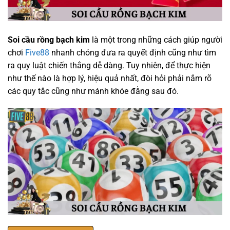
Soi cầu rồng bạch kim
là một trong những cách giúp người
chơi
Five88
nhanh chóng đưa ra quyết định cũng như tìm
ra quy luật chiến thắng dễ dàng. Tuy nhiên, để thực hiện
như thế nào là hợp lý, hiệu quả nhất, đòi hỏi phải nắm rõ
các quy tắc cũng như mánh khóe đằng sau đó.