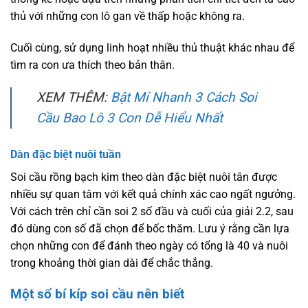
thủ với những con lô gan về thấp hoặc không ra.
Cuối cùng, sử dụng linh hoạt nhiều thủ thuật khác nhau để
tìm ra con ưa thích theo bản thân.
XEM THÊM:
Bật Mí Nhanh 3 Cách Soi
Cầu Bao Lô 3 Con Dễ Hiểu Nhất
Dàn đặc biệt nuôi tuần
Soi cầu rồng bạch kim theo dàn đặc biệt nuôi tân được
nhiều sự quan tâm với kết quả chính xác cao ngất ngưởng.
Với cách trên chỉ cần soi 2 số đầu và cuối của giải 2.2, sau
đó dùng con số đã chọn để bốc thăm. Lưu ý rằng cần lựa
chọn những con để đánh theo ngày có tổng là 40 và nuôi
trong khoảng thời gian dài để chắc thắng.
Một số bí kíp soi cầu nên biết