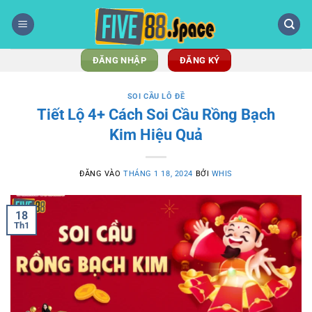
Bỏ
qua
nội
dung
ĐĂNG NHẬP
ĐĂNG KÝ
SOI CẦU LÔ ĐỀ
Tiết Lộ 4+ Cách Soi Cầu Rồng Bạch
Kim Hiệu Quả
ĐĂNG VÀO
THÁNG 1 18, 2024
BỞI
WHIS
18
Th1