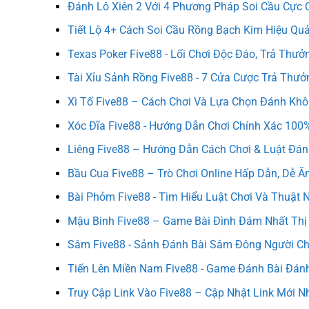
Đánh Lô Xiên 2 Với 4 Phương Pháp Soi Cầu Cực
Tiết Lộ 4+ Cách Soi Cầu Rồng Bạch Kim Hiệu Qu
Texas Poker Five88 - Lối Chơi Độc Đáo, Trả Thưở
Tài Xỉu Sảnh Rồng Five88 - 7 Cửa Cược Trả Thưở
Xì Tố Five88 – Cách Chơi Và Lựa Chọn Đánh Kh
Xóc Đĩa Five88 - Hướng Dẫn Chơi Chính Xác 100
Liêng Five88 – Hướng Dẫn Cách Chơi & Luật Đán
Bầu Cua Five88 – Trò Chơi Online Hấp Dẫn, Dễ Ă
Bài Phỏm Five88 - Tìm Hiểu Luật Chơi Và Thuật 
Mậu Binh Five88 – Game Bài Đình Đám Nhất Thị 
Sâm Five88 - Sảnh Đánh Bài Sâm Đông Người Ch
Tiến Lên Miền Nam Five88 - Game Đánh Bài Đánh
Truy Cập Link Vào Five88 – Cập Nhật Link Mới N