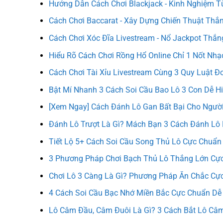
Hướng Dẫn Cách Chơi Blackjack - Kinh Nghiệm T
Cách Chơi Baccarat - Xây Dựng Chiến Thuật Thắn
Cách Chơi Xóc Đĩa Livestream - Nổ Jackpot Thắn
Hiểu Rõ Cách Chơi Rồng Hổ Online Chỉ 1 Nốt Nhạ
Cách Chơi Tài Xỉu Livestream Cùng 3 Quy Luật Đ
Bật Mí Nhanh 3 Cách Soi Cầu Bao Lô 3 Con Dễ H
[Xem Ngay] Cách Đánh Lô Gan Bất Bại Cho Ngườ
Đánh Lô Trượt Là Gì? Mách Bạn 3 Cách Đánh Lô
Tiết Lộ 5+ Cách Soi Cầu Song Thủ Lô Cực Chuẩn
3 Phương Pháp Chơi Bạch Thủ Lô Thắng Lớn Cự
Chơi Lô 3 Càng Là Gì? Phương Pháp Ăn Chắc Cự
4 Cách Soi Cầu Bạc Nhớ Miền Bắc Cực Chuẩn Dễ
Lô Câm Đầu, Câm Đuôi Là Gì? 3 Cách Bắt Lô Câ