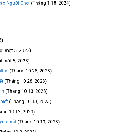
ảo Người Chơi
(Tháng 1 18, 2024)
3)
i một 5, 2023)
i một 5, 2023)
nline
(Tháng 10 28, 2023)
ết
(Tháng 10 28, 2023)
ín
(Tháng 10 13, 2023)
biết
(Tháng 10 13, 2023)
áng 10 13, 2023)
uyến mãi
(Tháng 10 13, 2023)