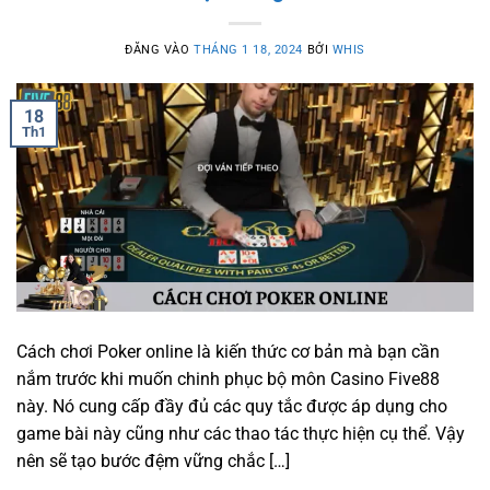
ĐĂNG VÀO
THÁNG 1 18, 2024
BỞI
WHIS
18
Th1
Cách chơi Poker online là kiến thức cơ bản mà bạn cần
nắm trước khi muốn chinh phục bộ môn Casino Five88
này. Nó cung cấp đầy đủ các quy tắc được áp dụng cho
game bài này cũng như các thao tác thực hiện cụ thể. Vậy
nên sẽ tạo bước đệm vững chắc […]