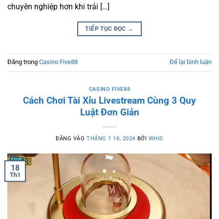
chuyên nghiệp hơn khi trải […]
TIẾP TỤC ĐỌC
→
Đăng trong
Casino Five88
Để lại bình luận
CASINO FIVE88
Cách Chơi Tài Xỉu Livestream Cùng 3 Quy
Luật Đơn Giản
ĐĂNG VÀO
THÁNG 1 18, 2024
BỞI
WHIS
18
Th1