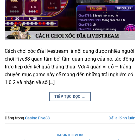
Cách chơi xóc đĩa livestream là nội dung được nhiều người
chơi Five88 quan tâm bởi tầm quan trọng của nó, tác động
trực tiếp đến kết quả thắng thua. Với 4 quân vị đỏ – trắng
chuyên mục game này sẽ mang đến những trải nghiệm có
1 0 2 và nhận về số […]
TIẾP TỤC ĐỌC
→
Đăng trong
Casino Five88
Để lại bình luận
CASINO FIVE88