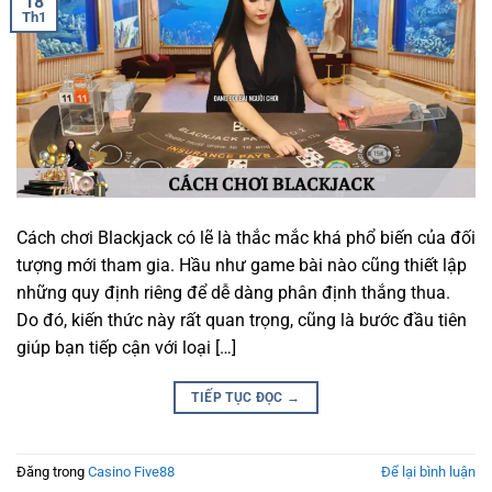
18
Th1
Cách chơi Blackjack có lẽ là thắc mắc khá phổ biến của đối
tượng mới tham gia. Hầu như game bài nào cũng thiết lập
những quy định riêng để dễ dàng phân định thắng thua.
Do đó, kiến thức này rất quan trọng, cũng là bước đầu tiên
giúp bạn tiếp cận với loại […]
TIẾP TỤC ĐỌC
→
Đăng trong
Casino Five88
Để lại bình luận