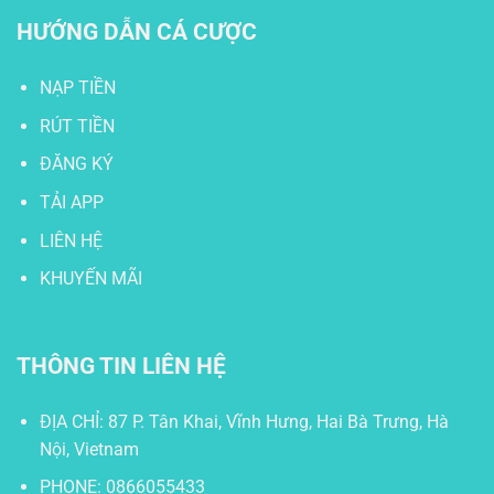
HƯỚNG DẪN CÁ CƯỢC
NẠP TIỀN
RÚT TIỀN
ĐĂNG KÝ
TẢI APP
LIÊN HỆ
KHUYẾN MÃI
THÔNG TIN LIÊN HỆ
ĐỊA CHỈ: 87 P. Tân Khai, Vĩnh Hưng, Hai Bà Trưng, Hà
Nội, Vietnam
PHONE: 0866055433