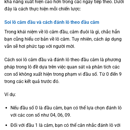
khả năng xuất hiện cao hơn trong các ngày tiếp theo. Dưới
đây là cách thực hiện mỗi chiến lược:
Soi lô câm đầu và cách đánh lô theo đầu câm
Trong khái niệm về lô câm đầu, câm đuôi là gì, chắc hẳn
bạn cũng hiểu cơ bản về lô câm. Tuy nhiên, cách áp dụng
vẫn sẽ hơi phức tạp với người mời.
Cách soi lô câm đầu và đánh lô theo đầu câm là phương
pháp trong lô đề dựa trên việc quan sát và phân tích các
con số không xuất hiện trong phạm vi đầu số. Từ 0 đến 9
trong các kết quả trước đó.
Ví dụ:
Nếu đầu số 0 là đầu câm, bạn có thể lựa chọn đánh lô
với các con số như 04, 06, 09.
Đối với đầu 1 là câm, bạn có thể cân nhắc đánh lô với