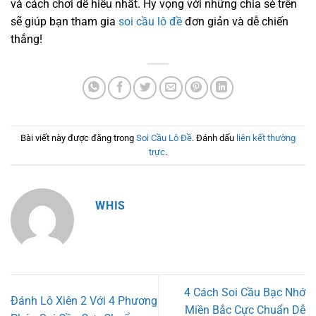
và cách chơi dễ hiểu nhất. Hy vọng với những chia sẻ trên
sẽ giúp bạn tham gia
soi cầu lô đề
đơn giản và dễ chiến
thắng!
Bài viết này được đăng trong
Soi Cầu Lô Đề
. Đánh dấu
liên kết thường
trực
.
WHIS
4 Cách Soi Cầu Bạc Nhớ
Đánh Lô Xiên 2 Với 4 Phương
Miền Bắc Cực Chuẩn Dễ