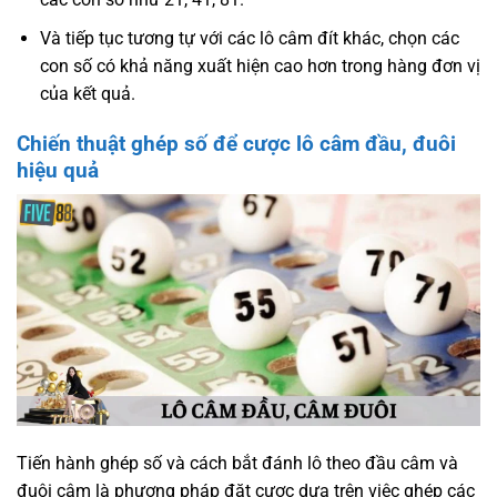
Và tiếp tục tương tự với các lô câm đít khác, chọn các
con số có khả năng xuất hiện cao hơn trong hàng đơn vị
của kết quả.
Chiến thuật ghép số để cược lô câm đầu, đuôi
hiệu quả
Tiến hành ghép số và cách bắt đánh lô theo đầu câm và
đuôi câm là phương pháp đặt cược dựa trên việc ghép các