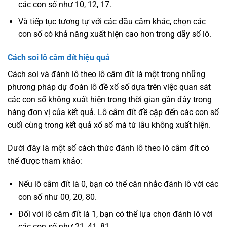
các con số như 10, 12, 17.
Và tiếp tục tương tự với các đầu câm khác, chọn các
con số có khả năng xuất hiện cao hơn trong dãy số lô.
Cách soi lô câm đít hiệu quả
Cách soi và đánh lô theo lô câm đít là một trong những
phương pháp dự đoán lô đề xổ số dựa trên việc quan sát
các con số không xuất hiện trong thời gian gần đây trong
hàng đơn vị của kết quả. Lô câm đít đề cập đến các con số
cuối cùng trong kết quả xổ số mà từ lâu không xuất hiện.
Dưới đây là một số cách thức đánh lô theo lô câm đít có
thể được tham khảo:
Nếu lô câm đít là 0, bạn có thể cân nhắc đánh lô với các
con số như 00, 20, 80.
Đối với lô câm đít là 1, bạn có thể lựa chọn đánh lô với
các con số như 21, 41, 81.