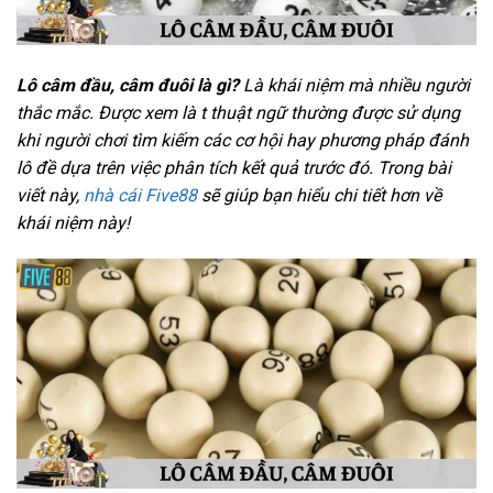
Lô câm đầu, câm đuôi là gì?
Là khái niệm mà nhiều người
thắc mắc. Được xem là t thuật ngữ thường được sử dụng
khi người chơi tìm kiếm các cơ hội hay phương pháp đánh
lô đề dựa trên việc phân tích kết quả trước đó. Trong bài
viết này,
nhà cái Five88
sẽ giúp bạn hiểu chi tiết hơn về
khái niệm này!