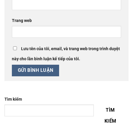
Trang web
Lưu tên của tôi, email, và trang web trong trình duyệt
này cho lần bình luận kế tiếp của tôi.
Tìm kiếm
TÌM
KIẾM