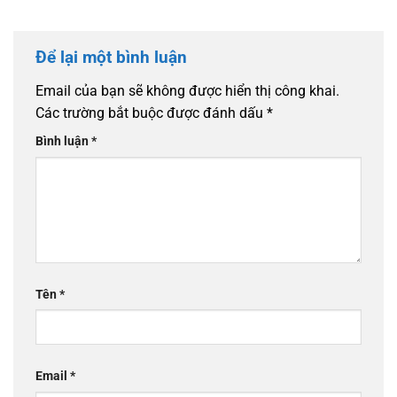
Để lại một bình luận
Email của bạn sẽ không được hiển thị công khai.
Các trường bắt buộc được đánh dấu
*
Bình luận
*
Tên
*
Email
*