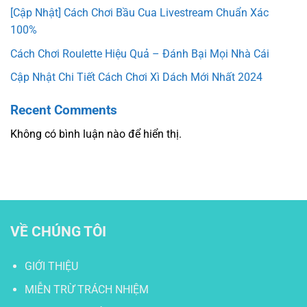
[Cập Nhật] Cách Chơi Bầu Cua Livestream Chuẩn Xác
100%
Cách Chơi Roulette Hiệu Quả – Đánh Bại Mọi Nhà Cái
Cập Nhật Chi Tiết Cách Chơi Xì Dách Mới Nhất 2024
Recent Comments
Không có bình luận nào để hiển thị.
VỀ CHÚNG TÔI
GIỚI THIỆU
MIỄN TRỪ TRÁCH NHIỆM