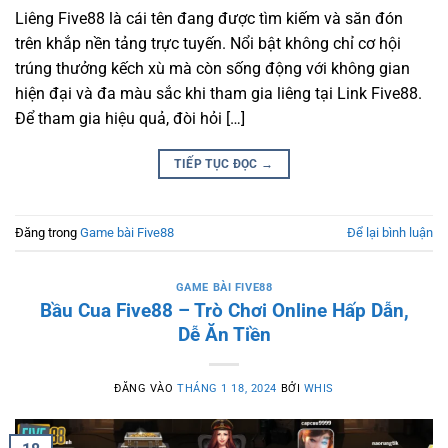
Liêng Five88 là cái tên đang được tìm kiếm và săn đón
trên khắp nền tảng trực tuyến. Nổi bật không chỉ cơ hội
trúng thưởng kếch xù mà còn sống động với không gian
hiện đại và đa màu sắc khi tham gia liêng tại Link Five88.
Để tham gia hiệu quả, đòi hỏi […]
TIẾP TỤC ĐỌC
→
Đăng trong
Game bài Five88
Để lại bình luận
GAME BÀI FIVE88
Bầu Cua Five88 – Trò Chơi Online Hấp Dẫn,
Dễ Ăn Tiền
ĐĂNG VÀO
THÁNG 1 18, 2024
BỞI
WHIS